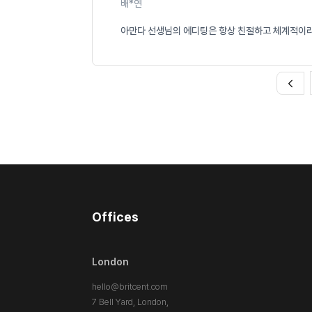
배*연
아만다 선생님의 에디팅은 항상 친절하고 체계적이라서
Offices
London
hello@britcent.com
7 Bell Yard, London,