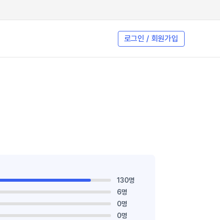
로그인 / 회원가입
130명
6명
0명
0명