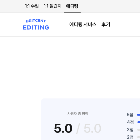
1:1 수업
1:1 챌린지
에디팅
에디팅 서비스
후기
사용자 총 평점
5점
4점
5.0
/ 5.0
3점
2점