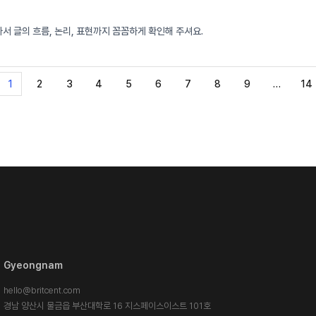
 글의 흐름, 논리, 표현까지 꼼꼼하게 확인해 주셔요.
1
2
3
4
5
6
7
8
9
…
14
Gyeongnam
hello@britcent.com
경남 양산시 물금읍 부산대학로 16 지스페이스이스트 101호