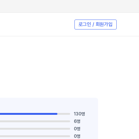
로그인 / 회원가입
130명
6명
0명
0명