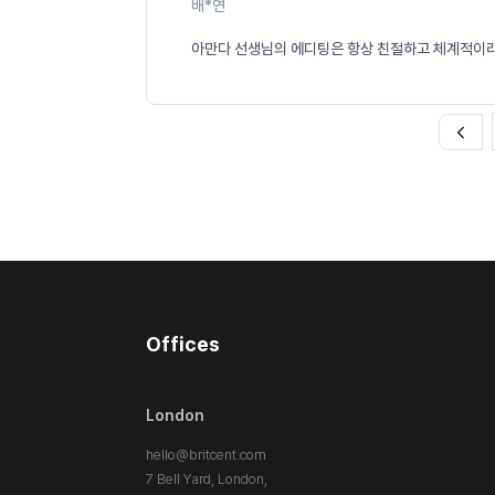
배*연
아만다 선생님의 에디팅은 항상 친절하고 체계적이라서
Offices
London
hello@britcent.com
7 Bell Yard, London,