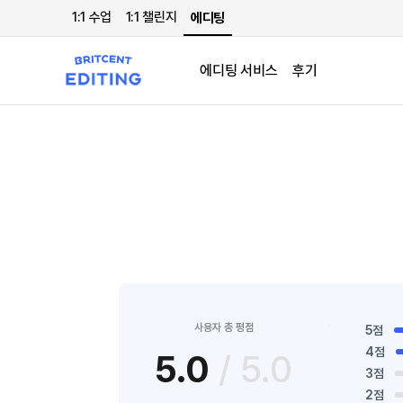
1:1 수업
1:1 챌린지
에디팅
에디팅 서비스
후기
사용자 총 평점
5점
4점
5.0
/ 5.0
3점
2점