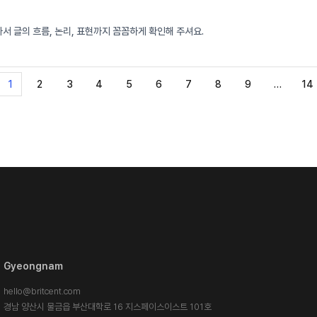
 글의 흐름, 논리, 표현까지 꼼꼼하게 확인해 주셔요.
1
2
3
4
5
6
7
8
9
…
14
Gyeongnam
hello@britcent.com
경남 양산시 물금읍 부산대학로 16 지스페이스이스트 101호