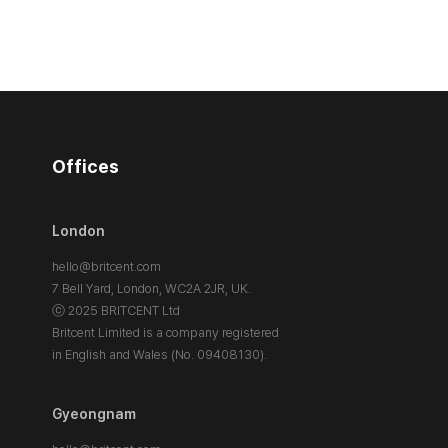
Offices
London
hello@britcent.com
7 Bell Yard, London,
WC2A 2JR, UK.
ⓒ 2025 BRITCENT Ltd
Britcent Limited is a company registered
in English and Wales (No. 09408130).
Gyeongnam