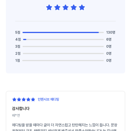
5점
130명
4점
6명
3점
0명
2점
0명
1점
0명
인텐시브 에디팅
감사합니다
배*연
에디팅을 받을 때마다 글이 더 자연스럽고 탄탄해지는 느낌이 듭니다. 문장
표현부터 구조, 맥락까지 세심하게 봐주셔서 만족스러웠습니다! 늘 감사해