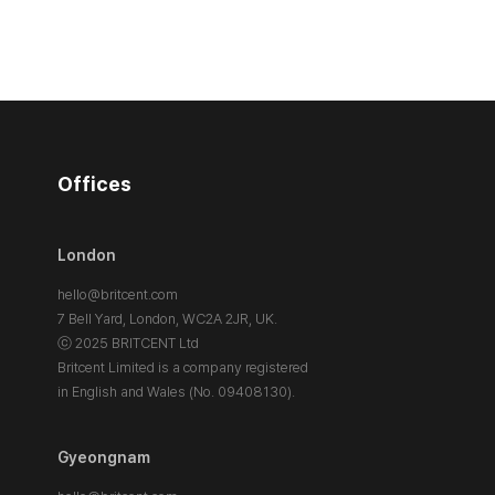
Offices
London
hello@britcent.com
7 Bell Yard, London,
WC2A 2JR, UK.
ⓒ 2025 BRITCENT Ltd
Britcent Limited is a company registered
in English and Wales (No. 09408130).
Gyeongnam