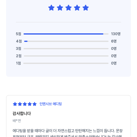
5점
130명
4점
6명
3점
0명
2점
0명
1점
0명
인텐시브 에디팅
감사합니다
배*연
에디팅을 받을 때마다 글이 더 자연스럽고 탄탄해지는 느낌이 듭니다. 문장
표현부터 구조, 맥락까지 세심하게 봐주셔서 만족스러웠습니다! 늘 감사해