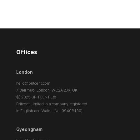
Offices
London
hello@britcent.com
7 Bell Yard, London,
WC2A 2JR, UK.
ⓒ 2025 BRITCENT Ltd
Britcent Limited is a company registered
in English and Wales (No. 09408130).
Gyeongnam