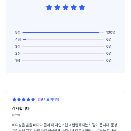
5점
130명
4점
6명
3점
0명
2점
0명
1점
0명
인텐시브 에디팅
감사합니다
배*연
에디팅을 받을 때마다 글이 더 자연스럽고 탄탄해지는 느낌이 듭니다. 문장
표현부터 구조, 맥락까지 세심하게 봐주셔서 만족스러웠습니다! 늘 감사해