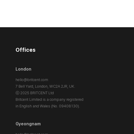
Offices
London
hello@britcent.com
7 Bell Yard, London,
WC2A 2JR, UK.
ⓒ 2025 BRITCENT Ltd
Britcent Limited is a company registered
in English and Wales (No. 09408130).
Gyeongnam