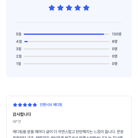
5점
130명
4점
6명
3점
0명
2점
0명
1점
0명
인텐시브 에디팅
감사합니다
배*연
에디팅을 받을 때마다 글이 더 자연스럽고 탄탄해지는 느낌이 듭니다. 문장
표현부터 구조, 맥락까지 세심하게 봐주셔서 만족스러웠습니다! 늘 감사해