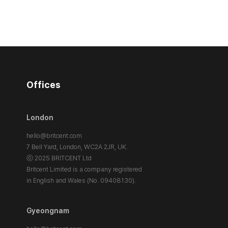
Offices
London
hello@britcent.com
7 Bell Yard, London,
WC2A 2JR, UK.
ⓒ 2025 BRITCENT Ltd
Britcent Limited is a company registered
in English and Wales (No. 09408130).
Gyeongnam