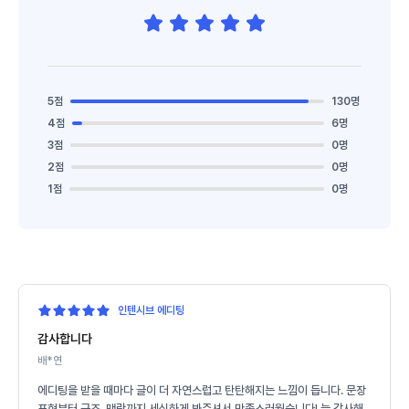
5점
130명
4점
6명
3점
0명
2점
0명
1점
0명
인텐시브 에디팅
감사합니다
배*연
에디팅을 받을 때마다 글이 더 자연스럽고 탄탄해지는 느낌이 듭니다. 문장
표현부터 구조, 맥락까지 세심하게 봐주셔서 만족스러웠습니다! 늘 감사해