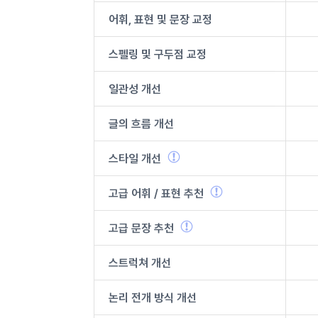
어휘, 표현 및
문장 교정
스펠링 및
구두점 교정
일관성 개선
글의 흐름 개선
스타일 개선
고급 어휘 /
표현 추천
고급 문장
추천
스트럭쳐 개선
논리 전개
방식 개선