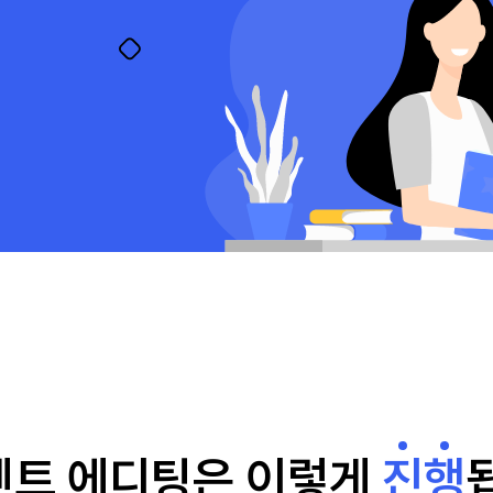
센트 에디팅은
이렇게
진
행