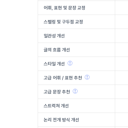
어휘, 표현 및
문장 교정
스펠링 및
구두점 교정
일관성 개선
글의 흐름 개선
스타일 개선
고급 어휘 /
표현 추천
고급 문장
추천
스트럭쳐 개선
논리 전개
방식 개선