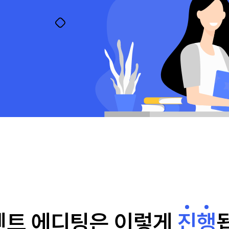
센트 에디팅은
이렇게
진
행