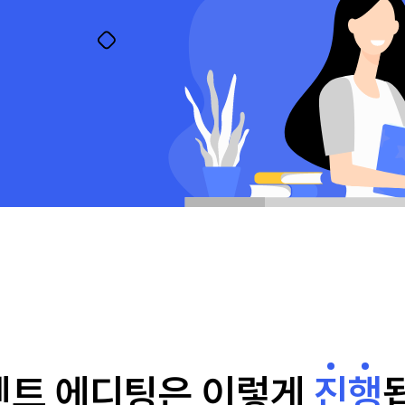
센트 에디팅은
이렇게
진
행