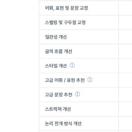
어휘, 표현 및
문장 교정
스펠링 및
구두점 교정
일관성 개선
글의 흐름 개선
스타일 개선
고급 어휘 /
표현 추천
고급 문장
추천
스트럭쳐 개선
논리 전개
방식 개선