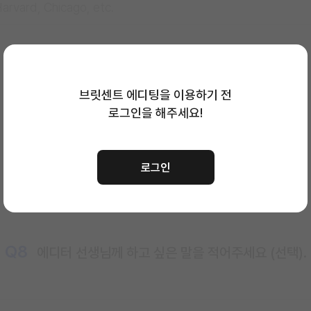
브릿센트 에디팅을 이용하기 전
Q7
에디팅을 최종 완료해야 할 마감일을 선택해 주세요.
로그인을 해주세요!
선택하신 마감일
23:59까지
에디팅이 완료됩니다.
로그인
Q8
에디터 선생님께 하고 싶은 말을 적어주세요 (선택).