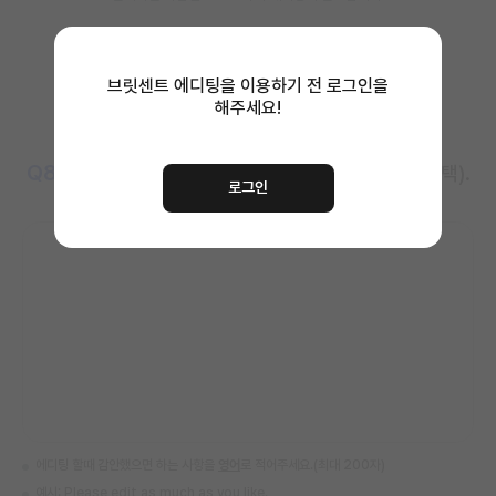
브릿센트 에디팅을 이용하기 전
로그인을
해주세요!
Q8
에디터 선생님께 하고 싶은 말을 적어주세요 (선택).
로그인
에디팅 할때 감안했으면 하는 사항을
영어
로 적어주세요.(최대 200자)
예시: Please edit as much as you like.