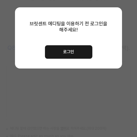
브릿센트 에디팅을 이용하기 전
로그인을
해주세요!
Q8
에디터 선생님께 하고 싶은 말을 적어주세요 (선택).
로그인
에디팅 할때 감안했으면 하는 사항을
영어
로 적어주세요.(최대 200자)
예시: Please edit as much as you like.