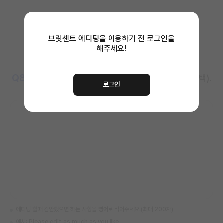
브릿센트 에디팅을 이용하기 전
로그인을
해주세요!
Q8
에디터 선생님께 하고 싶은 말을 적어주세요 (선택).
로그인
에디팅 할때 감안했으면 하는 사항을
영어
로 적어주세요.(최대 200자)
예시: Please edit as much as you like.