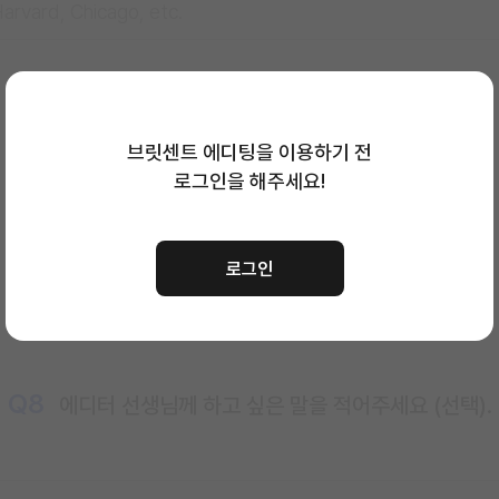
브릿센트 에디팅을 이용하기 전
Q7
에디팅을 최종 완료해야 할 마감일을 선택해 주세요.
로그인을 해주세요!
선택하신 마감일
23:59까지
에디팅이 완료됩니다.
로그인
Q8
에디터 선생님께 하고 싶은 말을 적어주세요 (선택).